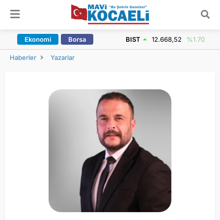
ARAMA YAP
Ekonomi
Borsa
BIST
12.668,52
%1.70
Haberler
Yazarlar