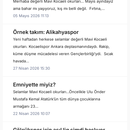
Merhaba değerli Mavi Kocaeli okurları… Mayıs ayındayız
ama bahar mı yaşıyoruz, kış mı belli değil. Fırtına,…
05 Mayıs 2026 11:13
Örnek takım: Alikahyaspor
Yeni haftadan herkese selamlar değerli Mavi Kocaeli
okurları. Kocaelispor Ankara deplasmanındaydı. Rakip,
küme düşme mücadelesi veren Gençlerbirliği’ydi. Sıcak
havada…
27 Nisan 2026 15:30
Emniyette miyiz?
Selamlar Mavi Kocaeli okurları…Öncelikle Ulu Önder
Mustafa Kemal Atatürk’ün tüm dünya çocuklarına
armağanı 23…
22 Nisan 2026 10:07
Gölcükspor için asıl lig şimdi başlıyor