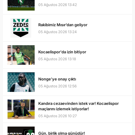
05 Ağustos 2026 13:42
Rakibimiz Mısır’dan geliyor
05 Ağustos 2026 13:24
Kocaelispor'da izin bitiyor
05 Ağustos 2026 13:18
Nonge’ye onay çıktı
05 Ağustos 2026 12:56
Kandıra cezaevinden istek var! Kocaelispor
maçlarını izlemek istiyorlar!
05 Ağustos 2026 10:27
Gün, birlik olma günüdür!