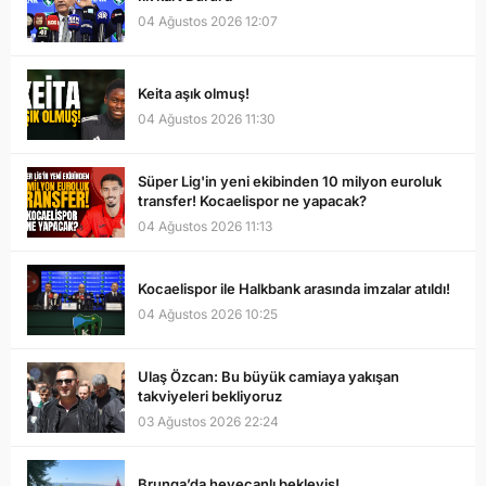
04 Ağustos 2026 12:07
Keita aşık olmuş!
04 Ağustos 2026 11:30
Süper Lig'in yeni ekibinden 10 milyon euroluk
transfer! Kocaelispor ne yapacak?
04 Ağustos 2026 11:13
Kocaelispor ile Halkbank arasında imzalar atıldı!
04 Ağustos 2026 10:25
Ulaş Özcan: Bu büyük camiaya yakışan
takviyeleri bekliyoruz
03 Ağustos 2026 22:24
Brunga’da heyecanlı bekleyiş!