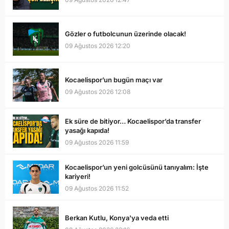
Gözler o futbolcunun üzerinde olacak!
09 Ağustos 2026 12:20
Kocaelispor’un bugün maçı var
09 Ağustos 2026 12:08
Ek süre de bitiyor… Kocaelispor’da transfer
yasağı kapıda!
09 Ağustos 2026 11:59
Kocaelispor’un yeni golcüsünü tanıyalım: İşte
kariyeri!
09 Ağustos 2026 11:52
Berkan Kutlu, Konya'ya veda etti