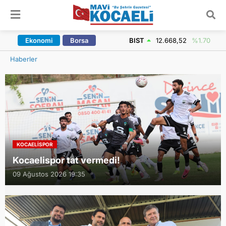
ARAMA YAP
Ekonomi
Borsa
BIST
12.668,52
%1.70
Haberler
KOCAELISPOR
Uğur Kaan Yıldız: Bu takım başaracak inşallah!
10 Ağustos 2026 00:03