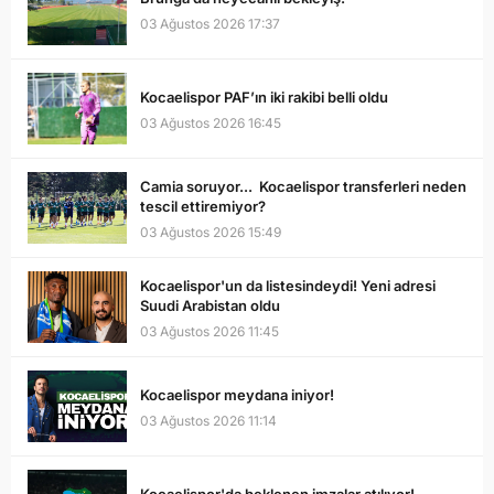
03 Ağustos 2026 17:37
Kocaelispor PAF’ın iki rakibi belli oldu
03 Ağustos 2026 16:45
Camia soruyor... Kocaelispor transferleri neden
tescil ettiremiyor?
03 Ağustos 2026 15:49
Kocaelispor'un da listesindeydi! Yeni adresi
Suudi Arabistan oldu
03 Ağustos 2026 11:45
Kocaelispor meydana iniyor!
03 Ağustos 2026 11:14