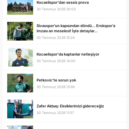
Kocaelispor'dan sessiz prova
30 Temmuz 2026 20:03
Sivasspor’un kapısından döndü… Erokspor’a
imzası an meselesi! İşte detaylar…
30 Temmuz 2026 15:24
Kocaelispor'da kaptanlar netleşiyor
30 Temmuz 2026 14:00
Petkovic’te sorun yok
30 Temmuz 2026 13:56
Zafer Akbaş: Eksiklerimizi gidereceğiz
30 Temmuz 2026 11:57