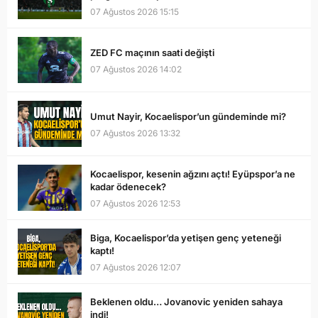
07 Ağustos 2026 15:15
ZED FC maçının saati değişti
07 Ağustos 2026 14:02
Umut Nayir, Kocaelispor’un gündeminde mi?
07 Ağustos 2026 13:32
Kocaelispor, kesenin ağzını açtı! Eyüpspor’a ne
kadar ödenecek?
07 Ağustos 2026 12:53
Biga, Kocaelispor’da yetişen genç yeteneği
kaptı!
07 Ağustos 2026 12:07
Beklenen oldu… Jovanovic yeniden sahaya
indi!