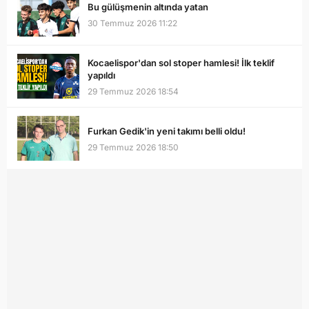
Bu gülüşmenin altında yatan
30 Temmuz 2026 11:22
Kocaelispor'dan sol stoper hamlesi! İlk teklif
yapıldı
29 Temmuz 2026 18:54
Furkan Gedik'in yeni takımı belli oldu!
29 Temmuz 2026 18:50