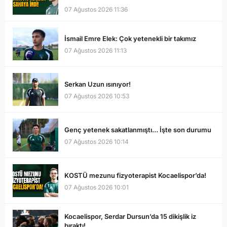
07 Ağustos 2026 11:36
İsmail Emre Elek: Çok yetenekli bir takımız
07 Ağustos 2026 11:13
Serkan Uzun ısınıyor!
07 Ağustos 2026 10:53
Genç yetenek sakatlanmıştı… İşte son durumu
07 Ağustos 2026 10:14
KOSTÜ mezunu fizyoterapist Kocaelispor’da!
07 Ağustos 2026 10:01
Kocaelispor, Serdar Dursun’da 15 dikişlik iz
bıraktı!