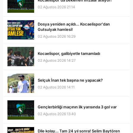
Kocaelispor'da beklenen imzalar atılıyor!
02 Ağustos 2026 21:14
Dosya yeniden açıldı... Kocaelispor'dan
Gutsulyak hamlesi!
02 Ağustos 2026 16:29
Kocaelispor, galibiyetle tamamladı
02 Ağustos 2026 14:27
Selçuk İnan tek başına ne yapacak?
02 Ağustos 2026 14:11
Gençlerbirliği maçının ilk yarısında 3 gol var
02 Ağustos 2026 13:40
Dile kolay… Tam 24 yıl sonra! Selim Baytören