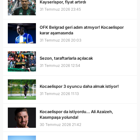
Kayserispor, fiyat artırdı
31 Temmuz 2026 23:45
OFK Belgrad geri adım atmıyor! Kocaelispor
karar aşamasında
31 Temmuz 2026 20:03
Sezon, taraftarlarla açılacak
31 Temmuz 2026 12:54
Kocaelispor 3 oyuncu daha almak istiyor!
31 Temmuz 2026 11:13
Kocaelispor da istiyordu... Ali Azaizeh,
Kasımpaşa yolunda!
30 Temmuz 2026 21:42