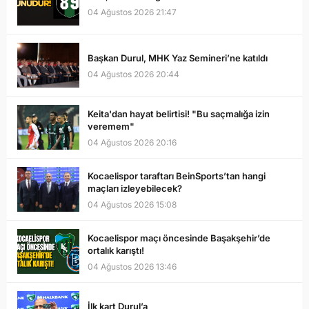
04 Ağustos 2026 21:47
Başkan Durul, MHK Yaz Semineri’ne katıldı
04 Ağustos 2026 20:44
Keita'dan hayat belirtisi! "Bu saçmalığa izin
veremem"
04 Ağustos 2026 20:16
Kocaelispor taraftarı BeinSports’tan hangi
maçları izleyebilecek?
04 Ağustos 2026 15:08
Kocaelispor maçı öncesinde Başakşehir’de
ortalık karıştı!
04 Ağustos 2026 13:46
İlk kart Durul’a