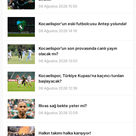
06 Ağustos 2026 15:50
Kocaelispor'un eski futbolcusu Antep yolunda!
06 Ağustos 2026 14:19
Kocaelispor’un son provasında canlı yayın
olacak mı?
06 Ağustos 2026 13:05
Kocaelispor, Türkiye Kupası'na kaçıncı turdan
başlayacak?
06 Ağustos 2026 12:39
Rivas sağ bekte yeter mi?
06 Ağustos 2026 12:09
Halkın takımı halka karışıyor!