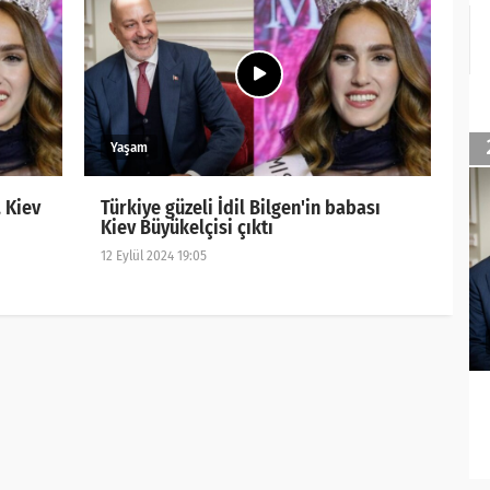
, Kiev
Türkiye güzeli İdil Bilgen'in babası
Kiev Büyükelçisi çıktı
12 Eylül 2024 19:05