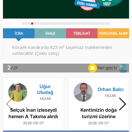
Uğur
Orhan Balcı
Uludağ
YAZAR
YAZAR
Selçuk İnan izleseydi
Kentimizin doğa
hemen A Takıma alırdı
turizmi üzerine
2026-08-07
2026-08-07