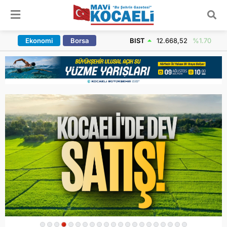
ARAMA YAP
Ekonomi
Borsa
BIST
12.668,52
%1.70