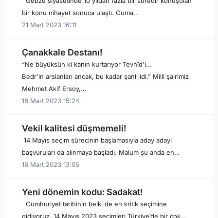
Gebze siyasetinde 10 yıldan fazla bir süredir konuşulan
bir konu nihayet sonuca ulaştı. Cuma…
21 Mart 2023 16:11
Çanakkale Destanı!
“Ne büyüksün ki kanın kurtarıyor Tevhîd'i...
Bedr'in arslanları ancak, bu kadar şanlı idi.” Milli şairimiz
Mehmet Akif Ersoy,…
18 Mart 2023 15:24
Vekil kalitesi düşmemeli!
14 Mayıs seçim sürecinin başlamasıyla aday adayı
başvuruları da alınmaya başladı. Malum şu anda en…
16 Mart 2023 13:05
Yeni dönemin kodu: Sadakat!
Cumhuriyet tarihinin belki de en kritik seçimine
gidiyoruz. 14 Mayıs 2023 seçimleri Türkiye’de bir çok…