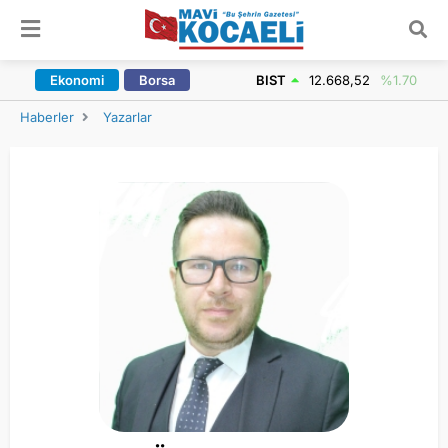
ARAMA YAP
Ekonomi
Borsa
BIST
12.668,52
%1.70
Haberler
Yazarlar