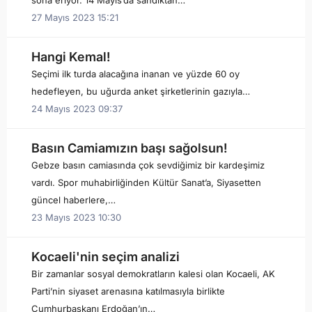
sona eriyor. 14 Mayıs’da sandıktan…
27 Mayıs 2023 15:21
Hangi Kemal!
Seçimi ilk turda alacağına inanan ve yüzde 60 oy
hedefleyen, bu uğurda anket şirketlerinin gazıyla…
24 Mayıs 2023 09:37
Basın Camiamızın başı sağolsun!
Gebze basın camiasında çok sevdiğimiz bir kardeşimiz
vardı. Spor muhabirliğinden Kültür Sanat’a, Siyasetten
güncel haberlere,…
23 Mayıs 2023 10:30
Kocaeli'nin seçim analizi
Bir zamanlar sosyal demokratların kalesi olan Kocaeli, AK
Parti’nin siyaset arenasına katılmasıyla birlikte
Cumhurbaşkanı Erdoğan’ın…