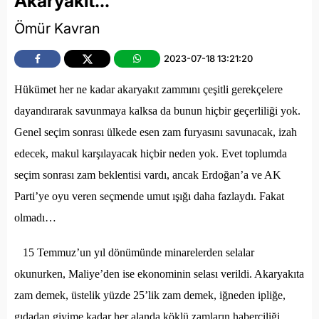
Akaryakıt…
Ömür Kavran
2023-07-18 13:21:20
Hükümet her ne kadar akaryakıt zammını çeşitli gerekçelere
dayandırarak savunmaya kalksa da bunun hiçbir geçerliliği yok.
Genel seçim sonrası ülkede esen zam furyasını savunacak, izah
edecek, makul karşılayacak hiçbir neden yok. Evet toplumda
seçim sonrası zam beklentisi vardı, ancak Erdoğan’a ve AK
Parti’ye oyu veren seçmende umut ışığı daha fazlaydı. Fakat
olmadı…
15 Temmuz’un yıl dönümünde minarelerden selalar
okunurken, Maliye’den ise ekonominin selası verildi. Akaryakıta
zam demek, üstelik yüzde 25’lik zam demek, iğneden ipliğe,
gıdadan giyime kadar her alanda köklü zamların haberciliği