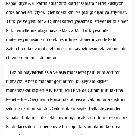
kapalı diye AK Partili adlandırdıkları insanlara nefret kusuyor,
öfke nöbetleri içiyor, içlerindeki kini ve pisliği dışarıya atıyorlar.
Türkiye’ye yeni bir 28 Şubat süreci yaşatmak isteyenler bilsinler
ki bu emellerine ulaşamayacaklar. 2023 Türkiyesi’nde
mütedeyyin insanların ötekileştirilmesi dönemi geride kaldı.
Zaten bu ülkede muhalefetin seçim kaybetmesindeki en önemli
etkenlerden birisi de budur.
Biz bu olaylardan asla ve asla muhalefet partilerini sorumlu
tutmayız. Ancak muhalif görünümlü bu şeytani kişiler,
muhafazakar kişileri AK Parti, MHP ve de Cumhur İttifakı’na
kenetlediler. Seçmenin konsolide olması ancak bu tür ayrıştırıcı
saldırılarla mümkündür. Saldırdıkları kişiler belki değişimden
yanalar, hükümeti desteklemiyorlar, ancak sırf örtülü diye maruz
kaldıkları saldırılar nedeniyle bir çoğu kazanımlarını koruma