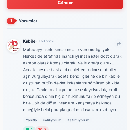
Gönder
1
Yorumlar
Kabile
1 yıl önce
Mütedeyyinlerle kimsenin alıp veremediği yok .
Herkes de etrafında inançlı iyi insan ister dost olarak
akraba olarak komşu olarak. Ve is ortağı olarak..
Ancak mesele başka, dini alet edip dini sembolleri
aşırı vurgulayarak adeta kendi içlerine de bir kabile
oluşturan bütün devlet imkanlarını sömüren bir kitle
oluştu. Devlet malını yeme,hırsızlık,yolsuzluk,torpil
konusunda dinin hiç bir hükmünü takip etmeyen bu
kitle ..bir de diğer insanlara karışmaya kalkınca
emeğiyle helal parayla gecinen insanları kızdırıyor .
Yanıtla
Katılıyorum
Katılmıyorum
1
0