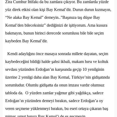
Zira Cumhur İttifakı da bu zamlara çıkıyor. Bu zamlarda yüzde
yüz direk etkisi olan kişi Bay Kemal’dir. Durun durun kızmayın,
“Ne alaka Bay Kemal” demeyin..”Başınıza taş düşse Bay
Kemal’den bileceksiniz” dediğinizi de işitiyorum. Ama kusura
bakmayın, bunun birinci derecede sorumlusu bile bile seçim
kaybeden Bay Kemal’dir.
Kendi adaylığını önce masaya sonrada millete dayatan, seçim
kaybedeceğini bildiği halde şahsi ikbali, makam hırsı ve koltuk
sevdası yüzünden Erdoğan’ın karşısında geçip 10 yenilginin
üzerine 2 yenilgi daha alan Bay Kemal, Türkiye’nin gidişatında
sorumludur. Olumlu gidişatta da onun imzası vardır olumsuz
tabloda da. O yüzden zamlar yağmur gibi yağdıkça, sadece
Erdoğan’ın yüzünden demeyi bırakın, sadece Erdoğan’a oy
veren seçmene yüklenmeyi bırakın, bu eseri ortaya çıkaran baş
mimar, umut hırsızı Bay Kemal’i de es geçmeyin.