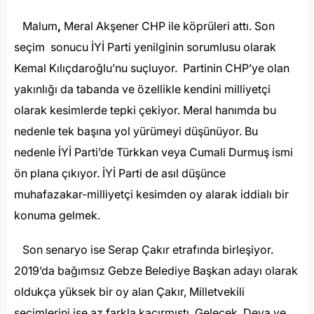
Malum
,
Meral Akşener CHP ile köprüleri attı. Son
seçim
sonucu İYİ Parti yenilginin sorumlusu olarak
Kemal Kılıçdaroğlu’nu suçluyor. Partinin CHP’ye olan
yakınlığı da tabanda ve özellikle kendini milliyetçi
olarak kesimlerde tepki çekiyor. Meral hanımda bu
nedenle tek başına yol yürümeyi düşünüyor. Bu
nedenle İYİ Parti’de Türkkan veya Cumali Durmuş ismi
ön plana çıkıyor. İYİ Parti de asıl düşünce
muhafazakar-milliyetçi kesimden oy alarak iddialı bir
konuma gelmek.
Son senaryo ise Serap Çakır etrafında birleşiyor.
2019’da bağımsız Gebze Belediye Başkan adayı olarak
oldukça yüksek bir oy alan Çakır, Milletvekili
seçimlerini ise az farkla kaçırmıştı. Gelecek, Deva ve