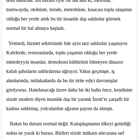
dolu saldırılar. Bu durum öyle bir hal aldı ki, metroda,
tramwayda, otobüste, trende, metrobüste, kısacası toplu ulaşımın
olduğu her yerde artık bu tür insanlık dışı saldırılar görmek
normal bir hal almaya başladı.
Yetmedi, hizmet sektöründe bile aynı tarz saldırılar yaşanıyor.
Kafelerde, restoranlarda, toplu yaşamın olduğu her yerde
mütedeyyin insanlar, demokrasi kültürünü bilmeyen dinazor
kafalı şahısların saldırılarına uğruyor. Yakın geçmişte, iş
alımlarında, mülakatlarda da bu tür irrite edici davranışlar
görüyoruz. Hatırlanacağı üzere daha bir iki hafta önce, kendisine
sözde modern diyen insanlık dışı bir yaratık İzmit’te çarşaflı bir
kadına saldırmış, yolculardan ağzının payını da almıştı.
Bakın bu durum normal değil. Kutuplaşmanın ülkeyi getirdiği
nokta ne yazık ki burası. Birileri sözde intikam alırcasına sırf