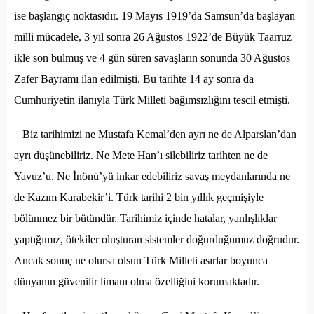
ise başlangıç noktasıdır. 19 Mayıs 1919’da Samsun’da başlayan
milli mücadele, 3 yıl sonra 26 Ağustos 1922’de Büyük Taarruz
ikle son bulmuş ve 4 gün süren savaşların sonunda 30 Ağustos
Zafer Bayramı ilan edilmişti. Bu tarihte 14 ay sonra da
Cumhuriyetin ilanıyla Türk Milleti bağımsızlığını tescil etmişti.
Biz tarihimizi ne Mustafa Kemal’den ayrı ne de Alparslan’dan
ayrı düşünebiliriz. Ne Mete Han’ı silebiliriz tarihten ne de
Yavuz’u. Ne İnönü’yü inkar edebiliriz savaş meydanlarında ne
de Kazım Karabekir’i. Türk tarihi 2 bin yıllık geçmişiyle
bölünmez bir bütündür. Tarihimiz içinde hatalar, yanlışlıklar
yaptığımız, ötekiler oluşturan sistemler doğurduğumuz doğrudur.
Ancak sonuç ne olursa olsun Türk Milleti asırlar boyunca
dünyanın güvenilir limanı olma özelliğini korumaktadır.