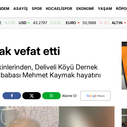
NDEM
ASAYIŞ
SPOR
KOCAELISPOR
EKONOMI
YAŞAM
RÖPO
2
%1.70
USD
43.2797
%0,13
EURO
50,1988
%-0.1
ALTIN
 vefat etti
inlerinden, Deliveli Köyü Dernek
 babası Mehmet Kaymak hayatını
Abone Ol