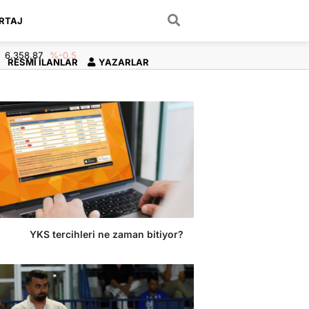
RTAJ
ARAMA YAP
6.358,87
%-0.5
RESMI İLANLAR
YAZARLAR
YKS tercihleri ne zaman bitiyor?