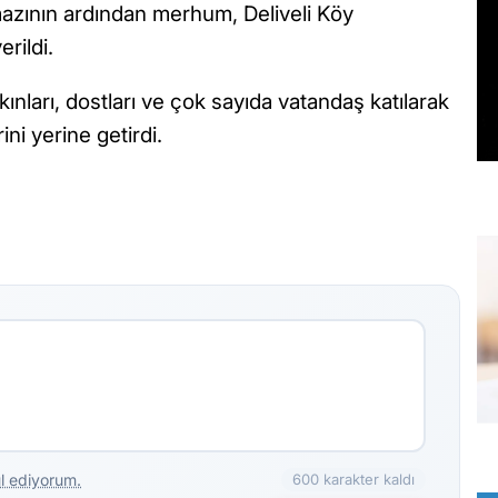
azının ardından merhum, Deliveli Köy
rildi.
kınları, dostları ve çok sayıda vatandaş katılarak
i yerine getirdi.
l ediyorum.
600 karakter kaldı