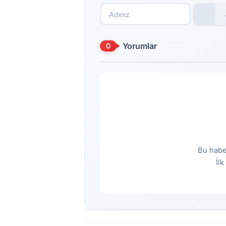
Yorumlar
0
Bu habe
İl