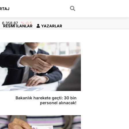
RTAJ
ARAMA YAP
6.358,87
%-0.5
RESMI İLANLAR
YAZARLAR
Bakanlık harekete geçti: 30 bin
personel alınacak!