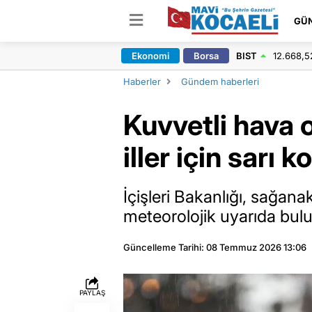
GÜ
Ekonomi
Borsa
BIST
12.668,5
Haberler
Gündem haberleri
Kuvvetli hava o
iller için sarı k
İçişleri Bakanlığı, sağanak
meteorolojik uyarıda bul
Güncelleme Tarihi: 08 Temmuz 2026 13:06
PAYLAŞ