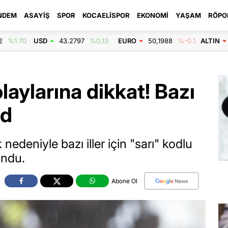
NDEM
ASAYIŞ
SPOR
KOCAELISPOR
EKONOMI
YAŞAM
RÖPO
2
%1.70
USD
43.2797
%0,13
EURO
50,1988
%-0.1
ALTIN
laylarına dikkat! Bazı
od
 nedeniyle bazı iller için "sarı" kodlu
undu.
Abone Ol