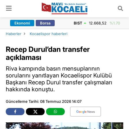
ARAMA YAP
Ekonomi
Borsa
BIST
12.668,52
%1.70
Haberler
Kocaelispor haberleri
Recep Durul’dan transfer
açıklaması
Riva kampında basın mensuplarının
sorularını yanıtlayan Kocaelispor Kulübü
Başkanı Recep Durul transfer çalışmaları
hakkında konuştu.
Güncelleme Tarihi: 08 Temmuz 2026 14:07