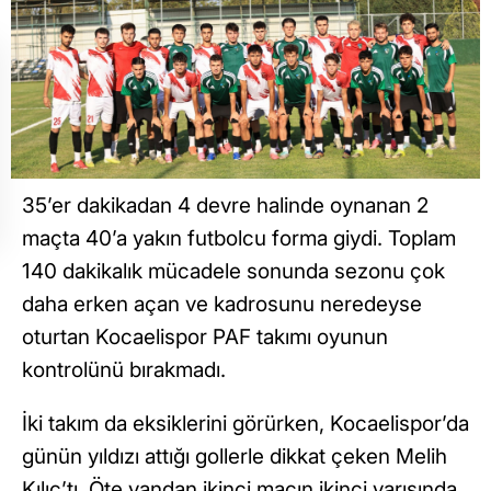
35’er dakikadan 4 devre halinde oynanan 2
maçta 40’a yakın futbolcu forma giydi. Toplam
140 dakikalık mücadele sonunda sezonu çok
daha erken açan ve kadrosunu neredeyse
oturtan Kocaelispor PAF takımı oyunun
kontrolünü bırakmadı.
İki takım da eksiklerini görürken, Kocaelispor’da
günün yıldızı attığı gollerle dikkat çeken Melih
Kılıç’tı. Öte yandan ikinci maçın ikinci yarısında