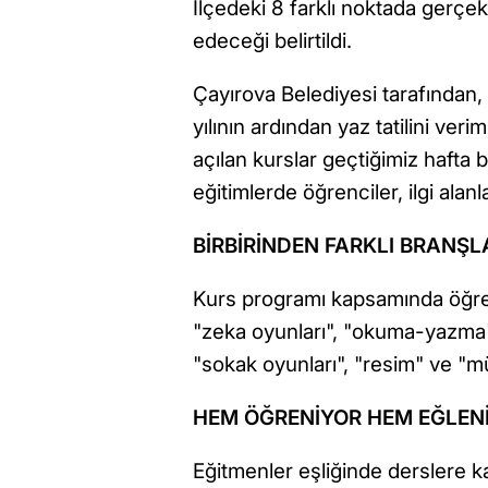
İlçedeki 8 farklı noktada gerçe
edeceği belirtildi.
Çayırova Belediyesi tarafından
yılının ardından yaz tatilini ver
açılan kurslar geçtiğimiz hafta b
eğitimlerde öğrenciler, ilgi ala
BİRBİRİNDEN FARKLI BRANŞL
Kurs programı kapsamında öğrenc
"zeka oyunları", "okuma-yazma",
"sokak oyunları", "resim" ve "mü
HEM ÖĞRENİYOR HEM EĞLEN
Eğitmenler eşliğinde derslere kat