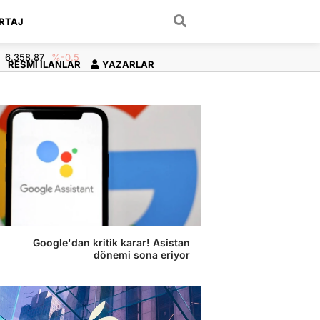
RTAJ
ARAMA YAP
6.358,87
%-0.5
RESMI İLANLAR
YAZARLAR
Google'dan kritik karar! Asistan
dönemi sona eriyor