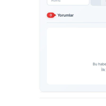
Yorumlar
0
Bu habe
İl