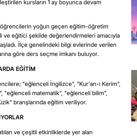
kleştirilen kursların 1 ay boyunca devam
, öğrencilerin yoğun geçen eğitim-öğretim
imli ve eğitici şekilde değerlendirmeleri amacıyla
aşladı. İlçe genelindeki bilgi evlerinde verilen
nlarına göre ders seçme imkanı buluyor.
ARDA EĞİTİM
ilere; "eğlenceli İngilizce", "Kur'an-ı Kerim",
 "eğlenceli matematik", "eğlenceli bilim",
zik" branşlarında eğitim veriliyor.
İYORLAR
ılan ve çeşitli etkinliklerde yer alan