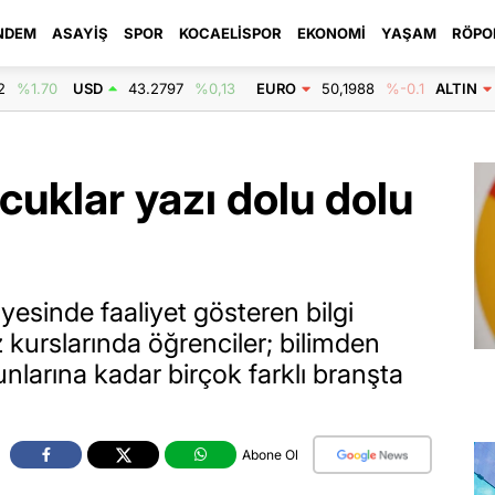
NDEM
ASAYIŞ
SPOR
KOCAELISPOR
EKONOMI
YAŞAM
RÖPO
2
%1.70
USD
43.2797
%0,13
EURO
50,1988
%-0.1
ALTIN
cuklar yazı dolu dolu
esinde faaliyet gösteren bilgi
kurslarında öğrenciler; bilimden
larına kadar birçok farklı branşta
Abone Ol