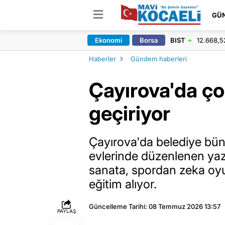
GÜ
Ekonomi
Borsa
BIST
12.668,5
Haberler
Gündem haberleri
Çayırova'da ço
geçiriyor
Çayırova'da belediye büny
evlerinde düzenlenen yaz 
sanata, spordan zeka oyun
eğitim alıyor.
Güncelleme Tarihi: 08 Temmuz 2026 13:57
PAYLAŞ