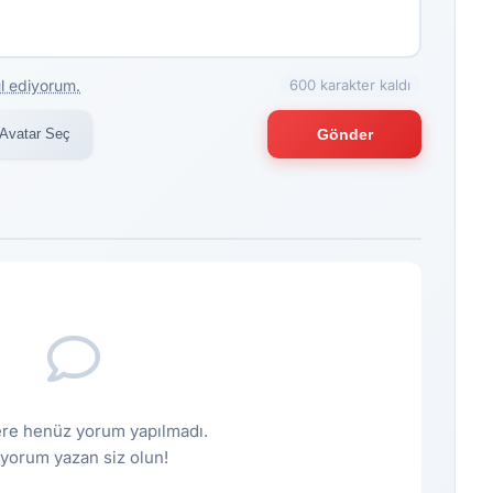
l ediyorum.
600 karakter kaldı
Avatar Seç
Gönder
re henüz yorum yapılmadı.
k yorum yazan siz olun!