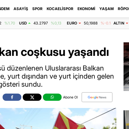
NDEM
ASAYIŞ
SPOR
KOCAELISPOR
EKONOMI
YAŞAM
RÖPO
2
%1.70
USD
43.2797
%0,13
EURO
50,1988
%-0.1
ALTIN
lkan coşkusu yaşandı
sü düzenlenen Uluslararası Balkan
e, yurt dışından ve yurt içinden gelen
 gösteri sundu.
Abone Ol