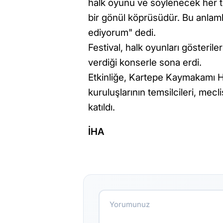
halk oyunu ve söylenecek her tür
bir gönül köprüsüdür. Bu anlam
ediyorum" dedi.
Festival, halk oyunları gösteril
verdiği konserle sona erdi.
Etkinliğe, Kartepe Kaymakamı Ha
kuruluşlarının temsilcileri, mecl
katıldı.
İHA