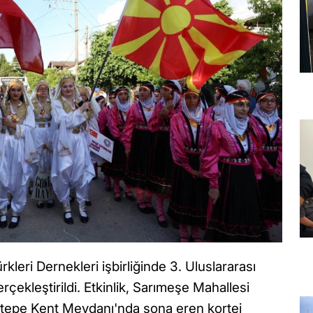
kleri Dernekleri işbirliğinde 3. Uluslararası
rçekleştirildi. Etkinlik, Sarımeşe Mahallesi
rtepe Kent Meydanı'nda sona eren kortej