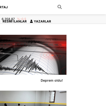
RTAJ
ARAMA YAP
6.358,87
%-0.5
RESMI İLANLAR
YAZARLAR
Deprem oldu!