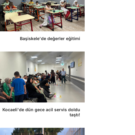
Başiskele'de değerler eğitimi
Kocaeli'de dün gece acil servis doldu
taştı!