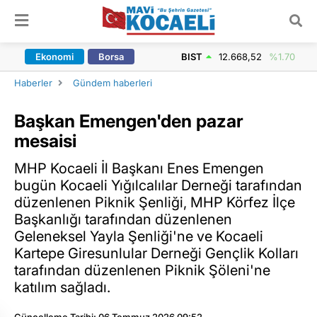
ARAMA YAP
Ekonomi
Borsa
BIST
12.668,52
%1.70
Haberler
Gündem haberleri
Başkan Emengen'den pazar
mesaisi
MHP Kocaeli İl Başkanı Enes Emengen
bugün Kocaeli Yığılcalılar Derneği tarafından
düzenlenen Piknik Şenliği, MHP Körfez İlçe
Başkanlığı tarafından düzenlenen
Geleneksel Yayla Şenliği'ne ve Kocaeli
Kartepe Giresunlular Derneği Gençlik Kolları
tarafından düzenlenen Piknik Şöleni'ne
katılım sağladı.
Güncelleme Tarihi: 06 Temmuz 2026 09:52