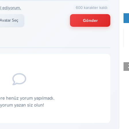
l ediyorum.
600 karakter kaldı
Avatar Seç
Gönder
re henüz yorum yapılmadı.
k yorum yazan siz olun!