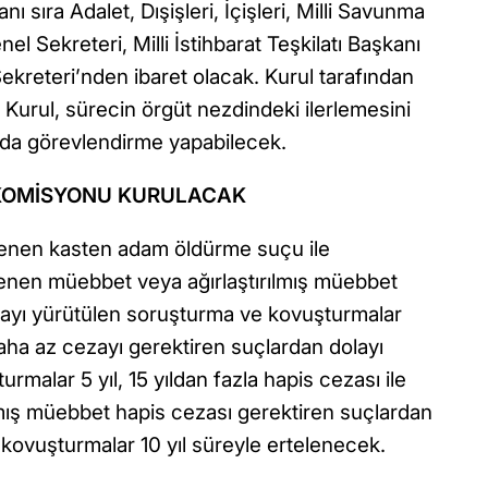
 sıra Adalet, Dışişleri, İçişleri, Milli Savunma
l Sekreteri, Milli İstihbarat Teşkilatı Başkanı
ekreteri’nden ibaret olacak. Kurul tarafından
 Kurul, sürecin örgüt nezdindeki ilerlemesini
rda görevlendirme yapabilecek.
 KOMİSYONU KURULACAK
şlenen kasten adam öldürme suçu ile
enen müebbet veya ağırlaştırılmış müebbet
layı yürütülen soruşturma ve kovuşturmalar
daha az cezayı gerektiren suçlardan dolayı
malar 5 yıl, 15 yıldan fazla hapis cezası ile
lmış müebbet hapis cezası gerektiren suçlardan
kovuşturmalar 10 yıl süreyle ertelenecek.