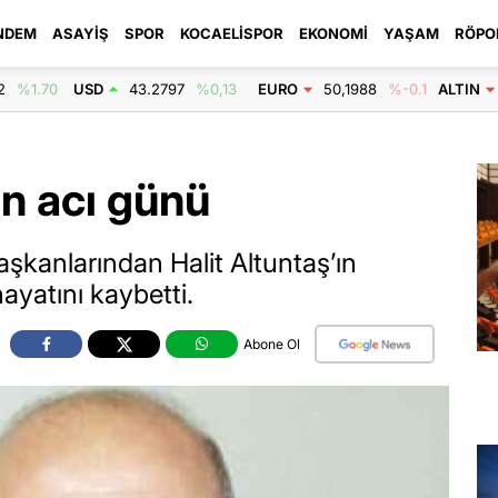
NDEM
ASAYIŞ
SPOR
KOCAELISPOR
EKONOMI
YAŞAM
RÖPO
2
%1.70
USD
43.2797
%0,13
EURO
50,1988
%-0.1
ALTIN
ın acı günü
aşkanlarından Halit Altuntaş’ın
ayatını kaybetti.
Abone Ol