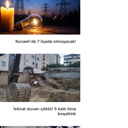
Kocaeli'de 7 ilçede olmayacak!
İstinat duvarı çöktü! 5 katlı bina
boşaltıldı