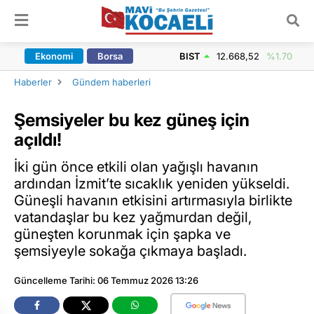
ARAMA YAP
Ekonomi
Borsa
BIST
12.668,52
%1.70
Haberler
Gündem haberleri
Şemsiyeler bu kez güneş için
açıldı!
İki gün önce etkili olan yağışlı havanın
ardından İzmit’te sıcaklık yeniden yükseldi.
Güneşli havanın etkisini artırmasıyla birlikte
vatandaşlar bu kez yağmurdan değil,
güneşten korunmak için şapka ve
şemsiyeyle sokağa çıkmaya başladı.
Güncelleme Tarihi: 06 Temmuz 2026 13:26