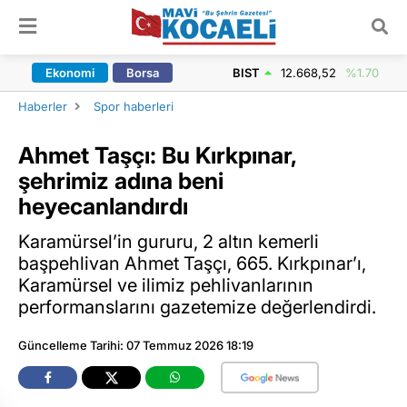
ARAMA YAP
Ekonomi
Borsa
BIST
12.668,52
%1.70
Haberler
Spor haberleri
Ahmet Taşçı: Bu Kırkpınar,
şehrimiz adına beni
heyecanlandırdı
Karamürsel’in gururu, 2 altın kemerli
başpehlivan Ahmet Taşçı, 665. Kırkpınar’ı,
Karamürsel ve ilimiz pehlivanlarının
performanslarını gazetemize değerlendirdi.
Güncelleme Tarihi: 07 Temmuz 2026 18:19