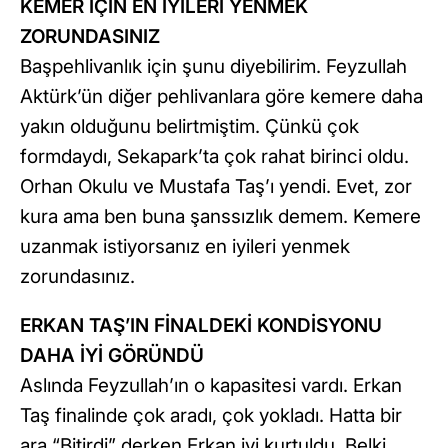
KEMER İÇİN EN İYİLERİ YENMEK
ZORUNDASINIZ
Başpehlivanlık için şunu diyebilirim. Feyzullah
Aktürk’ün diğer pehlivanlara göre kemere daha
yakın olduğunu belirtmiştim. Çünkü çok
formdaydı, Sekapark’ta çok rahat birinci oldu.
Orhan Okulu ve Mustafa Taş’ı yendi. Evet, zor
kura ama ben buna şanssızlık demem. Kemere
uzanmak istiyorsanız en iyileri yenmek
zorundasınız.
ERKAN TAŞ’IN FİNALDEKİ KONDİSYONU
DAHA İYİ GÖRÜNDÜ
Aslında Feyzullah’ın o kapasitesi vardı. Erkan
Taş finalinde çok aradı, çok yokladı. Hatta bir
ara “Bitirdi” derken Erkan iyi kurtuldu. Belki