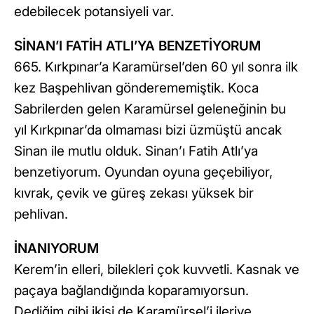
edebilecek potansiyeli var.
SİNAN’I FATİH ATLI’YA BENZETİYORUM
665. Kırkpınar’a Karamürsel’den 60 yıl sonra ilk
kez Başpehlivan gönderememiştik. Koca
Sabrilerden gelen Karamürsel geleneğinin bu
yıl Kırkpınar’da olmaması bizi üzmüştü ancak
Sinan ile mutlu olduk. Sinan’ı Fatih Atlı’ya
benzetiyorum. Oyundan oyuna geçebiliyor,
kıvrak, çevik ve güreş zekası yüksek bir
pehlivan.
İNANIYORUM
Kerem’in elleri, bilekleri çok kuvvetli. Kasnak ve
paçaya bağlandığında koparamıyorsun.
Dediğim gibi ikisi de Karamürsel’i ileriye