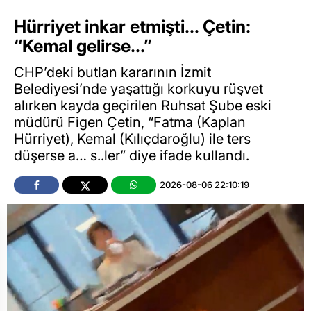
Hürriyet inkar etmişti… Çetin:
“Kemal gelirse…”
CHP’deki butlan kararının İzmit
Belediyesi’nde yaşattığı korkuyu rüşvet
alırken kayda geçirilen Ruhsat Şube eski
müdürü Figen Çetin, “Fatma (Kaplan
Hürriyet), Kemal (Kılıçdaroğlu) ile ters
düşerse a… s..ler” diye ifade kullandı.
2026-08-06 22:10:19