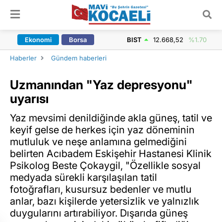
ARAMA YAP
Ekonomi
Borsa
BIST
12.668,52
%1.70
Haberler
Gündem haberleri
Uzmanından "Yaz depresyonu"
uyarısı
Yaz mevsimi denildiğinde akla güneş, tatil ve
keyif gelse de herkes için yaz döneminin
mutluluk ve neşe anlamına gelmediğini
belirten Acıbadem Eskişehir Hastanesi Klinik
Psikolog Beste Çokaygil, "Özellikle sosyal
medyada sürekli karşılaşılan tatil
fotoğrafları, kusursuz bedenler ve mutlu
anlar, bazı kişilerde yetersizlik ve yalnızlık
duygularını artırabiliyor. Dışarıda güneş