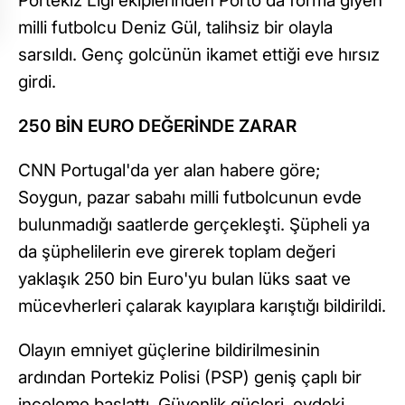
Portekiz Ligi ekiplerinden Porto'da forma giyen
milli futbolcu Deniz Gül, talihsiz bir olayla
sarsıldı. Genç golcünün ikamet ettiği eve hırsız
girdi.
250 BİN EURO DEĞERİNDE ZARAR
CNN Portugal'da yer alan habere göre;
Soygun, pazar sabahı milli futbolcunun evde
bulunmadığı saatlerde gerçekleşti. Şüpheli ya
da şüphelilerin eve girerek toplam değeri
yaklaşık 250 bin Euro'yu bulan lüks saat ve
mücevherleri çalarak kayıplara karıştığı bildirildi.
Olayın emniyet güçlerine bildirilmesinin
ardından Portekiz Polisi (PSP) geniş çaplı bir
inceleme başlattı. Güvenlik güçleri, evdeki