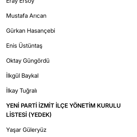
Eray Ersoy
Mustafa Arıcan
Gürkan Hasançebi
Enis Üstüntaş
Oktay Güngördü
İlkgül Baykal
İlkay Tuğralı
YENİ PARTİ İZMİT İLÇE YÖNETİM KURULU
LİSTESİ (YEDEK)
Yaşar Güleryüz