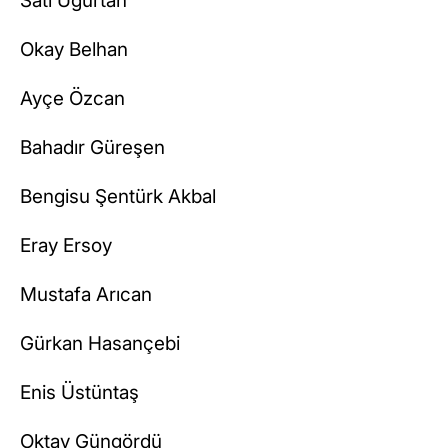
Satı Uğurtan
Okay Belhan
Ayçe Özcan
Bahadır Güreşen
Bengisu Şentürk Akbal
Eray Ersoy
Mustafa Arıcan
Gürkan Hasançebi
Enis Üstüntaş
Oktay Güngördü