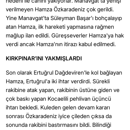
nedeni ile canını yakıyorlar. Manavgat’ta yenişi
verilmeyen Hamza Özkaradeniz çok gerildi.
Yine Manavgat'ta Süleyman Başar'ı bohçalayıp
atan Hamza, ilk hareketi yapmasına rağmen
mağlup ilan edildi. Güreşseverler Hamza'ya hak
verdi ancak Hamza’nın itirazı kabul edilmedi.
KIRKPINAR’INI YAKMIŞLARDI
Son olarak Ertuğrul Dağdeviren'le kol bağlayan
Hamza, Ertuğrul'a iki ihtar verdirdi. Sürekli
rakibine atak yapan, rakibinin üstüne giden ve
çok baskı yapan Kocaelili pehlivan üçüncü
ihtarı bekledi. Kuleden gelen devam kararı
sonrası Özkaradeniz iyice çileden çıksa da
sonunda rakibini bastırmasını bildi. Bilindiği