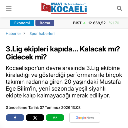
ARAMA YAP
Ekonomi
Borsa
BIST
12.668,52
%1.70
Haberler
Spor haberleri
3.Lig ekipleri kapıda… Kalacak mı?
Gidecek mi?
Kocaelispor’un devre arasında 3.Lig ekibine
kiraladığı ve gösterdiği performans ile birçok
takımın radarına giren 20 yaşındaki Mustafa
Ege Bilim’in, yeni sezonda yeşil siyahlı
ekipte kalıp kalmayacağı merak ediliyor.
Güncelleme Tarihi: 07 Temmuz 2026 13:08