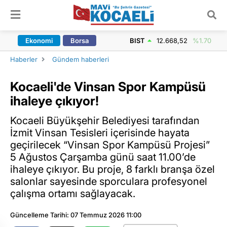
ARAMA YAP
Ekonomi
Borsa
BIST
12.668,52
%1.70
Haberler
Gündem haberleri
Kocaeli'de Vinsan Spor Kampüsü
ihaleye çıkıyor!
Kocaeli Büyükşehir Belediyesi tarafından
İzmit Vinsan Tesisleri içerisinde hayata
geçirilecek “Vinsan Spor Kampüsü Projesi”
5 Ağustos Çarşamba günü saat 11.00’de
ihaleye çıkıyor. Bu proje, 8 farklı branşa özel
salonlar sayesinde sporculara profesyonel
çalışma ortamı sağlayacak.
Güncelleme Tarihi: 07 Temmuz 2026 11:00