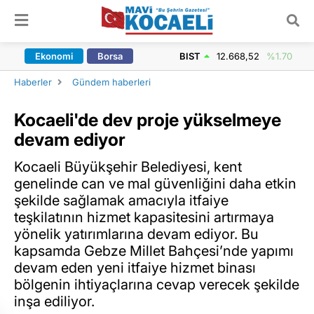
ARAMA YAP
Ekonomi
Borsa
BIST
12.668,52
%1.70
Haberler
Gündem haberleri
Kocaeli'de dev proje yükselmeye
devam ediyor
Kocaeli Büyükşehir Belediyesi, kent
genelinde can ve mal güvenliğini daha etkin
şekilde sağlamak amacıyla itfaiye
teşkilatının hizmet kapasitesini artırmaya
yönelik yatırımlarına devam ediyor. Bu
kapsamda Gebze Millet Bahçesi’nde yapımı
devam eden yeni itfaiye hizmet binası
bölgenin ihtiyaçlarına cevap verecek şekilde
inşa ediliyor.