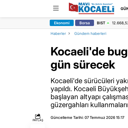
GÜ
Ekonomi
Borsa
BIST
12.668,5
Haberler
Gündem haberleri
Kocaeli'de bug
gün sürecek
Kocaeli'de sürücüleri yakı
yapıldı. Kocaeli Büyükşeh
başlayan altyapı çalışmas
güzergahları kullanmaların
Güncelleme Tarihi: 07 Temmuz 2026 15:17
PAYLAŞ