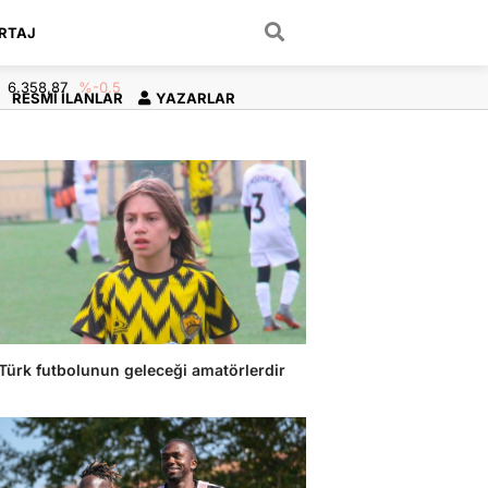
RTAJ
ARAMA YAP
6.358,87
%-0.5
RESMI İLANLAR
YAZARLAR
Türk futbolunun geleceği amatörlerdir