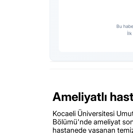
Bu habe
İl
Ameliyatlı has
Kocaeli Üniversitesi Umu
Bölümü'nde ameliyat sonra
hastanede yaşanan temizl