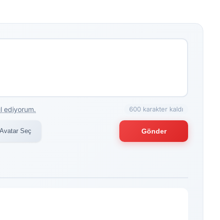
l ediyorum.
600 karakter kaldı
Avatar Seç
Gönder