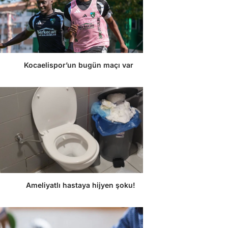
Kocaelispor’un bugün maçı var
Ameliyatlı hastaya hijyen şoku!