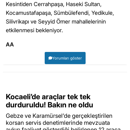
Kesintiden Cerrahpaşa, Haseki Sultan,
Kocamustafapaşa, Sümbülefendi, Yedikule,
Silivrikapı ve Seyyid Ömer mahallelerinin
etkilenmesi bekleniyor.
AA
Yorumları göster
Kocaeli’de araçlar tek tek
durduruldu! Bakın ne oldu
Gebze ve Karamürsel’de gerçekleştirilen
korsan servis denetimlerinde mevzuata
aykırı faaliyet gösterdiği belirlenen 12 araca