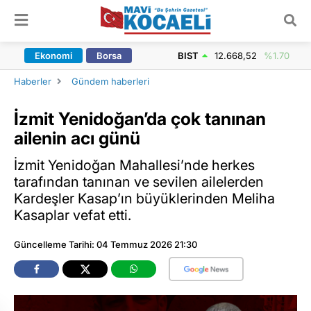
ARAMA YAP
Ekonomi
Borsa
BIST
12.668,52
%1.70
Haberler
Gündem haberleri
İzmit Yenidoğan’da çok tanınan
ailenin acı günü
İzmit Yenidoğan Mahallesi’nde herkes
tarafından tanınan ve sevilen ailelerden
Kardeşler Kasap’ın büyüklerinden Meliha
Kasaplar vefat etti.
Güncelleme Tarihi: 04 Temmuz 2026 21:30