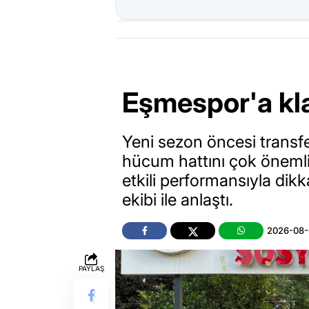
Eşmespor'a kl
Yeni sezon öncesi transf
hücum hattını çok önemli b
etkili performansıyla di
ekibi ile anlaştı.
2026-08-
PAYLAŞ