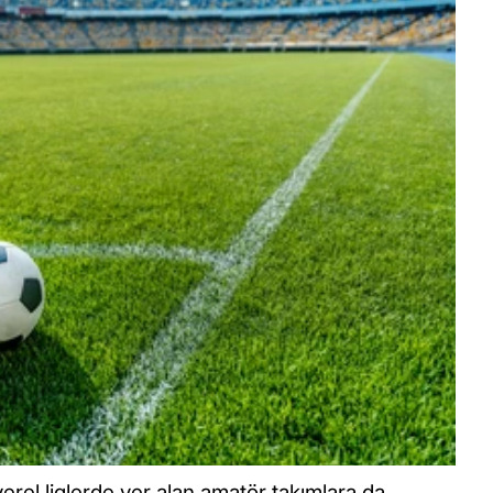
erel liglerde yer alan amatör takımlara da