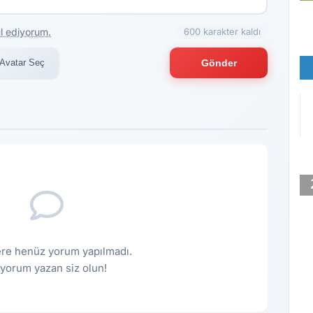
l ediyorum.
600 karakter kaldı
Avatar Seç
Gönder
re henüz yorum yapılmadı.
k yorum yazan siz olun!