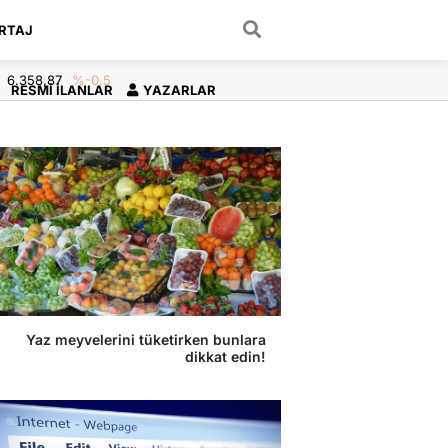
RTAJ
ARAMA YAP
6.358,87
%-0.5
RESMI İLANLAR
YAZARLAR
Yaz meyvelerini tüketirken bunlara
dikkat edin!