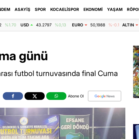
NDEM
ASAYIŞ
SPOR
KOCAELISPOR
EKONOMI
YAŞAM
RÖPO
2
%1.70
USD
43.2797
%0,13
EURO
50,1988
%-0.1
ALTIN
uma günü
arası futbol turnuvasında final Cuma
Abone Ol