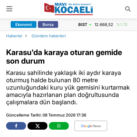
ARAMA YAP
Ekonomi
Borsa
BIST
12.668,52
%1.70
Haberler
Gündem haberleri
Karasu'da karaya oturan gemide
son durum
Karasu sahilinde yaklaşık iki aydır karaya
oturmuş halde bulunan 80 metre
uzunluğundaki kuru yük gemisini kurtarmak
amacıyla hazırlanan plan doğrultusunda
çalışmalara dün başlandı.
Güncelleme Tarihi: 08 Temmuz 2026 17:36