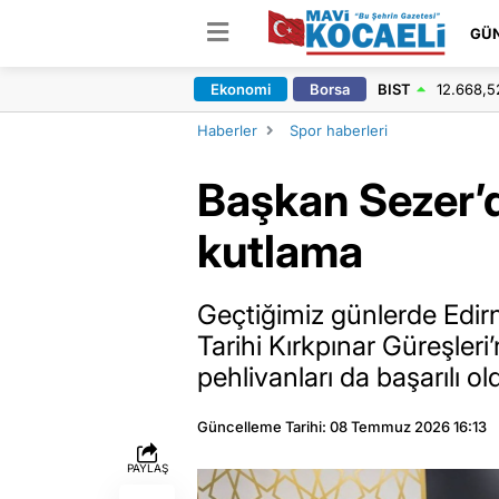
GÜ
Ekonomi
Borsa
BIST
12.668,5
Haberler
Spor haberleri
Başkan Sezer’d
kutlama
Geçtiğimiz günlerde Edir
Tarihi Kırkpınar Güreşler
pehlivanları da başarılı ol
Güncelleme Tarihi: 08 Temmuz 2026 16:13
PAYLAŞ