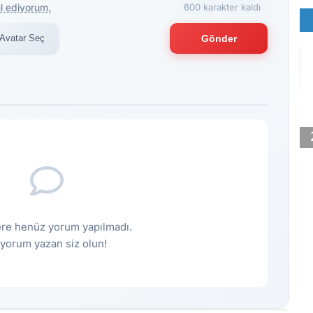
l ediyorum.
600 karakter kaldı
Avatar Seç
Gönder
re henüz yorum yapılmadı.
k yorum yazan siz olun!