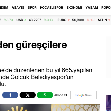
NDEM
ASAYIŞ
SPOR
KOCAELISPOR
EKONOMI
YAŞAM
RÖPO
2
%1.70
USD
43.2797
%0,13
EURO
50,1988
%-0.1
ALTIN
en güreşçilere
ne’de düzenlenen bu yıl 665.yapılan
i’nde Gölcük Belediyespor’un
du.
Abone Ol