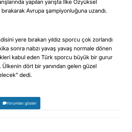
nşlarında yapılan yarışta İlke Özyüksel
ide bırakarak Avrupa şampiyonluğuna uzandı.
isini yere bırakan yıldız sporcu çok zorlandı
dakika sonra nabzı yavaş yavaş normale dönen
rikleri kabul eden Türk sporcu büyük bir gurur
i. Ülkenin dört bir yanından gelen güzel
lecek" dedi.
Yorumları göster