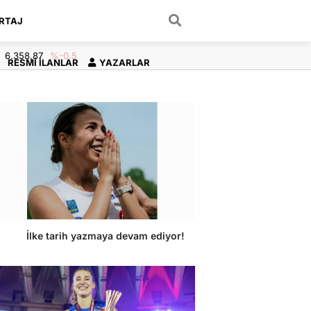
RTAJ
ARAMA YAP
6.358,87
%-0.5
RESMI İLANLAR
YAZARLAR
İlke tarih yazmaya devam ediyor!