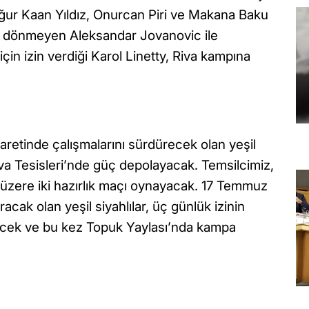
Uğur Kaan Yıldız, Onurcan Piri ve Makana Baku
ye dönmeyen Aleksandar Jovanovic ile
çin izin verdiği Karol Linetty, Riva kampına
aretinde çalışmalarını sürdürecek olan yeşil
iva Tesisleri’nde güç depolayacak. Temsilcimiz,
k üzere iki hazırlık maçı oynayacak. 17 Temmuz
ak olan yeşil siyahlılar, üç günlük izinin
ecek ve bu kez Topuk Yaylası’nda kampa