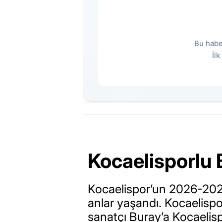
Bu habe
İl
Kocaelisporlu 
Kocaelispor’un 2026-202
anlar yaşandı. Kocaelisp
sanatçı Buray’a Kocaelisp