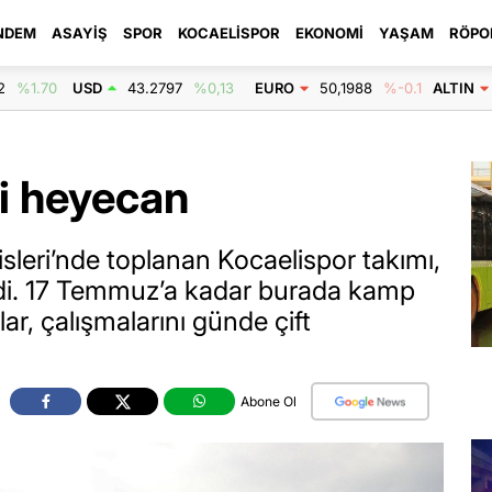
NDEM
ASAYIŞ
SPOR
KOCAELISPOR
EKONOMI
YAŞAM
RÖPO
2
%1.70
USD
43.2797
%0,13
EURO
50,1988
%-0.1
ALTIN
i heyecan
leri’nde toplanan Kocaelispor takımı,
rdi. 17 Temmuz’a kadar burada kamp
lar, çalışmalarını günde çift
Abone Ol