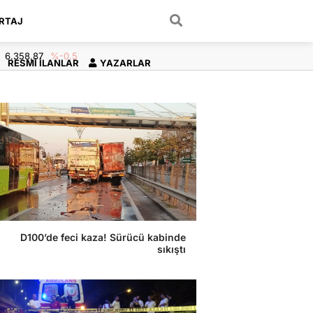
RTAJ
ARAMA YAP
6.358,87
%-0.5
RESMI İLANLAR
YAZARLAR
D100’de feci kaza! Sürücü kabinde
sıkıştı