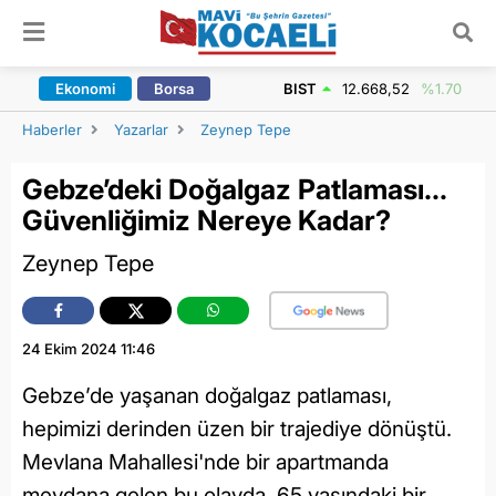
ARAMA YAP
Ekonomi
Borsa
BIST
12.668,52
%1.70
Haberler
Yazarlar
Zeynep Tepe
Gebze’deki Doğalgaz Patlaması...
Güvenliğimiz Nereye Kadar?
Zeynep Tepe
24 Ekim 2024 11:46
Gebze’de yaşanan doğalgaz patlaması,
hepimizi derinden üzen bir trajediye dönüştü.
Mevlana Mahallesi'nde bir apartmanda
meydana gelen bu olayda, 65 yaşındaki bir