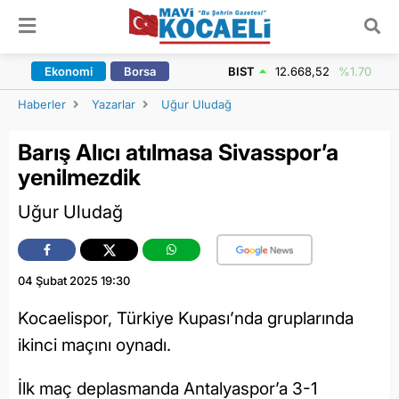
ARAMA YAP
Ekonomi
Borsa
BIST
12.668,52
%1.70
Haberler
Yazarlar
Uğur Uludağ
Barış Alıcı atılmasa Sivasspor’a
yenilmezdik
Uğur Uludağ
04 Şubat 2025 19:30
Kocaelispor, Türkiye Kupası’nda gruplarında
ikinci maçını oynadı.
İlk maç deplasmanda Antalyaspor’a 3-1