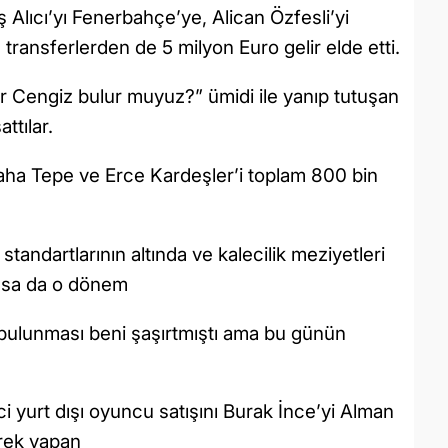
 Alıcı’yı Fenerbahçe’ye, Alican Özfesli’yi
transferlerden de 5 milyon Euro gelir elde etti.
 bir Cengiz bulur muyuz?” ümidi ile yanıp tutuşan
ttılar.
aha Tepe ve Erce Kardeşler’i toplam 800 bin
 standartlarının altında ve kalecilik meziyetleri
masa da o dönem
bulunması beni şaşırtmıştı ama bu günün
ci yurt dışı oyuncu satışını Burak İnce’yi Alman
erek yapan