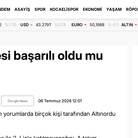
NDEM
ASAYIŞ
SPOR
KOCAELISPOR
EKONOMI
YAŞAM
RÖPO
2
%1.70
USD
43.2797
%0,13
EURO
50,1988
%-0.1
ALTIN
si başarılı oldu mu
06 Temmuz 2026 12:01
 yorumlarda birçok kişi tarafından Altınordu