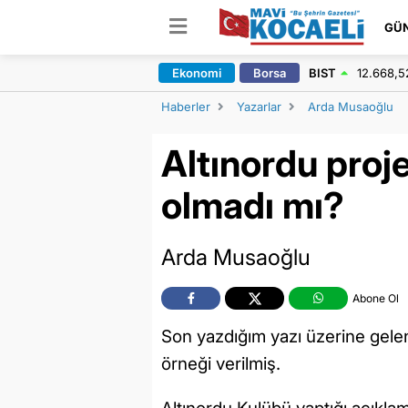
GÜ
Ekonomi
Borsa
BIST
12.668,5
Haberler
Yazarlar
Arda Musaoğlu
Altınordu proje
olmadı mı?
Arda Musaoğlu
Abone Ol
Son yazdığım yazı üzerine gelen
örneği verilmiş.