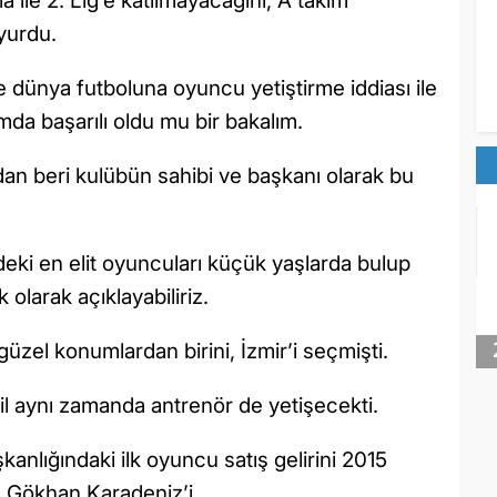
a ile 2. Lig’e katılmayacağını, A takım
uyurdu.
ve dünya futboluna oyuncu yetiştirme iddiası ile
mda başarılı oldu mu bir bakalım.
an beri kulübün sahibi ve başkanı olarak bu
eki en elit oyuncuları küçük yaşlarda bulup
 olarak açıklayabiliriz.
üzel konumlardan birini, İzmir’i seçmişti.
 aynı zamanda antrenör de yetişecekti.
nlığındaki ilk oyuncu satış gelirini 2015
da Gökhan Karadeniz’i