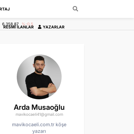
RTAJ
ARAMA YAP
6.358,87
%-0.5
RESMI İLANLAR
YAZARLAR
Arda Musaoğlu
mavikocaeli41@gmail.com
mavikocaeli.com.tr köşe
yazarı