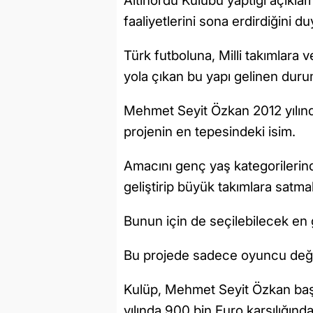
Altınordu Kulübü yaptığı açıklam
faaliyetlerini sona erdirdiğini d
Türk futboluna, Milli takımlara 
yola çıkan bu yapı gelinen duru
Mehmet Seyit Özkan 2012 yılınd
projenin en tepesindeki isim.
Amacını genç yaş kategorilerind
geliştirip büyük takımlara satmak
Bunun için de seçilebilecek en g
Bu projede sadece oyuncu değil
Kulüp, Mehmet Seyit Özkan başka
yılında 900 bin Euro karşılığın