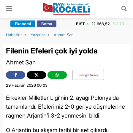
ARAMA YAP
Ekonomi
Borsa
BIST
12.668,52
%1.70
Haberler
Yazarlar
Ahmet San
Filenin Efeleri çok iyi yolda
Ahmet San
29 Haziran 2026 00:03
Erkekler Milletler Ligi’nin 2. ayağı Polonya’da
tamamlandı. Efelerimiz 2-0 geriye düşmelerine
rağmen Arjantin’i 3-2 yenmesini bildi.
O Arjantin bu akşam tarihi bir set çıkardı.