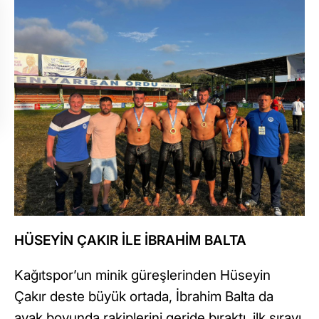
HÜSEYİN ÇAKIR İLE İBRAHİM BALTA
Kağıtspor’un minik güreşlerinden Hüseyin
Çakır deste büyük ortada, İbrahim Balta da
ayak boyunda rakiplerini geride bıraktı, ilk sırayı