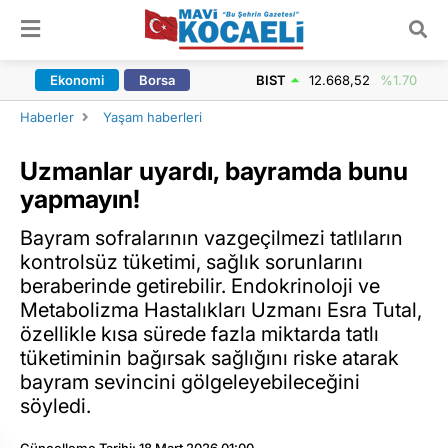
ARAMA YAP
Ekonomi
Borsa
BIST
12.668,52
%1.70
Haberler
Yaşam haberleri
Uzmanlar uyardı, bayramda bunu
yapmayın!
Bayram sofralarının vazgeçilmezi tatlıların
kontrolsüz tüketimi, sağlık sorunlarını
beraberinde getirebilir. Endokrinoloji ve
Metabolizma Hastalıkları Uzmanı Esra Tutal,
özellikle kısa sürede fazla miktarda tatlı
tüketiminin bağırsak sağlığını riske atarak
bayram sevincini gölgeleyebileceğini
söyledi.
Güncelleme Tarihi: 18 Mart 2026 01:00