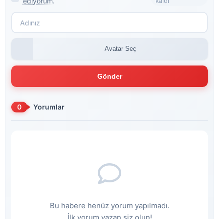
ediyorum.
kaldı
Avatar Seç
Gönder
0
Yorumlar
Bu habere henüz yorum yapılmadı.
İlk yorum yazan siz olun!