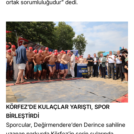
ortak sorumluluğudur” dedi.
KÖRFEZ’DE KULAÇLAR YARIŞTI, SPOR
BİRLEŞTİRDİ
Sporcular, Değirmendere’den Derince sahiline
uzanan parkurda Körfez’in serin sularında