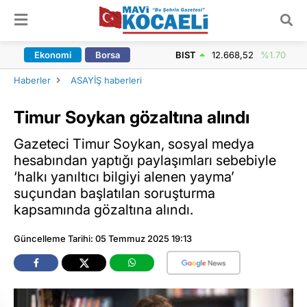
ARAMA YAP
Ekonomi
Borsa
BIST
12.668,52
%1.70
Haberler
ASAYİŞ haberleri
Timur Soykan gözaltına alındı
Gazeteci Timur Soykan, sosyal medya
hesabından yaptığı paylaşımları sebebiyle
‘halkı yanıltıcı bilgiyi alenen yayma’
suçundan başlatılan soruşturma
kapsamında gözaltına alındı.
Güncelleme Tarihi: 05 Temmuz 2025 19:13