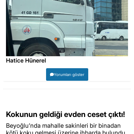
Hatice Hünerel
Yorumları göster
Kokunun geldiği evden ceset çıktı!
Beyoğlu’nda mahalle sakinleri bir binadan
kötü koku gelmesi üzerine ihbarda bulundu.