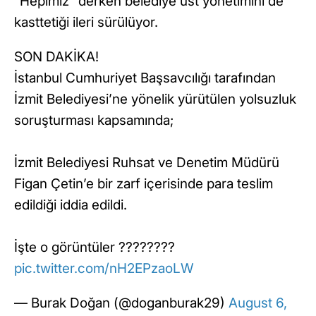
“Hepimiz” derken belediye üst yönetimini de
kasttetiği ileri sürülüyor.
SON DAKİKA!
İstanbul Cumhuriyet Başsavcılığı tarafından
İzmit Belediyesi’ne yönelik yürütülen yolsuzluk
soruşturması kapsamında;
İzmit Belediyesi Ruhsat ve Denetim Müdürü
Figan Çetin’e bir zarf içerisinde para teslim
edildiği iddia edildi.
İşte o görüntüler ????????
pic.twitter.com/nH2EPzaoLW
— Burak Doğan (@doganburak29)
August 6,