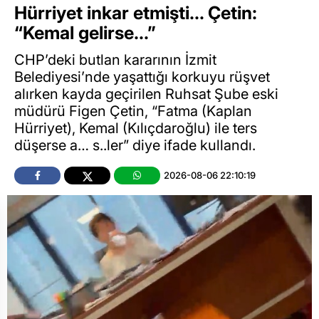
Hürriyet inkar etmişti… Çetin:
“Kemal gelirse…”
CHP’deki butlan kararının İzmit
Belediyesi’nde yaşattığı korkuyu rüşvet
alırken kayda geçirilen Ruhsat Şube eski
müdürü Figen Çetin, “Fatma (Kaplan
Hürriyet), Kemal (Kılıçdaroğlu) ile ters
düşerse a… s..ler” diye ifade kullandı.
2026-08-06 22:10:19