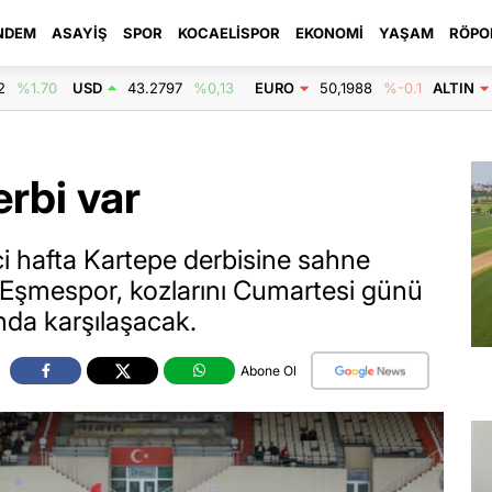
NDEM
ASAYIŞ
SPOR
KOCAELISPOR
EKONOMI
YAŞAM
RÖPO
2
%1.70
USD
43.2797
%0,13
EURO
50,1988
%-0.1
ALTIN
erbi var
ci hafta Kartepe derbisine sahne
 Eşmespor, kozlarını Cumartesi günü
nda karşılaşacak.
Abone Ol