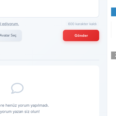
l ediyorum.
600 karakter kaldı
Avatar Seç
Gönder
re henüz yorum yapılmadı.
k yorum yazan siz olun!