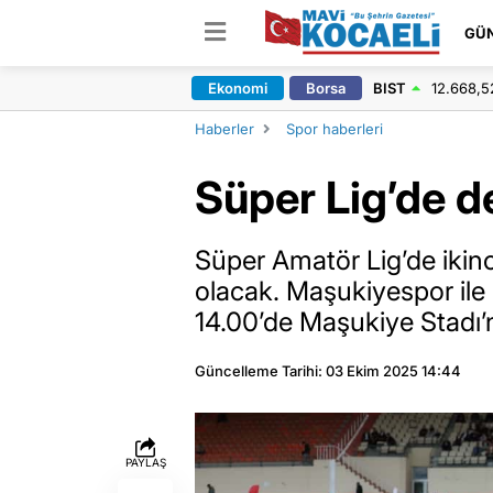
GÜ
Ekonomi
Borsa
BIST
12.668,5
Haberler
Spor haberleri
Süper Lig’de d
Süper Amatör Lig’de ikin
olacak. Maşukiyespor ile
14.00’de Maşukiye Stadı’
Güncelleme Tarihi: 03 Ekim 2025 14:44
PAYLAŞ