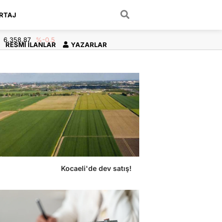
RTAJ
ARAMA YAP
6.358,87
%-0.5
RESMI İLANLAR
YAZARLAR
Kocaeli'de dev satış!