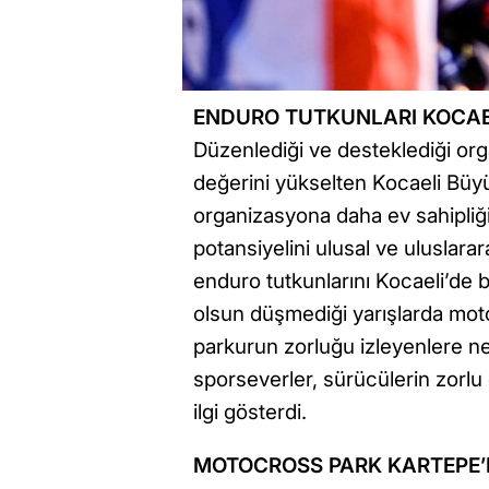
ENDURO TUTKUNLARI KOCAE
Düzenlediği ve desteklediği or
değerini yükselten Kocaeli Büyü
organizasyona daha ev sahipliğ
potansiyelini ulusal ve uluslarar
enduro tutkunlarını Kocaeli’de bi
olsun düşmediği yarışlarda moto
parkurun zorluğu izleyenlere nef
sporseverler, sürücülerin zorlu
ilgi gösterdi.
MOTOCROSS PARK KARTEPE’