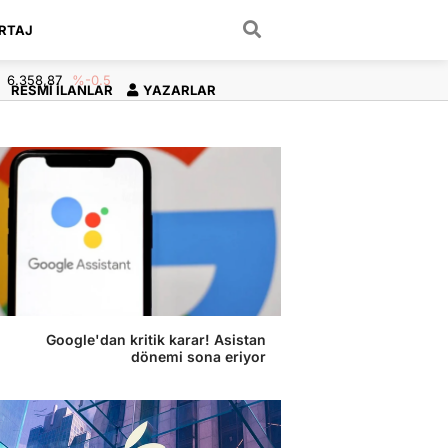
RTAJ
ARAMA YAP
6.358,87
%-0.5
RESMI İLANLAR
YAZARLAR
Google'dan kritik karar! Asistan
dönemi sona eriyor