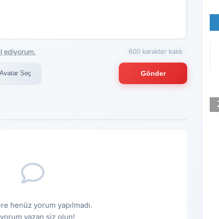
l ediyorum.
600 karakter kaldı
Avatar Seç
Gönder
re henüz yorum yapılmadı.
k yorum yazan siz olun!