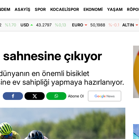
NDEM
ASAYIŞ
SPOR
KOCAELISPOR
EKONOMI
YAŞAM
RÖPO
2
%1.70
USD
43.2797
%0,13
EURO
50,1988
%-0.1
ALTIN
sahnesine çıkıyor
dünyanın en önemli bisiklet
ine ev sahipliği yapmaya hazırlanıyor.
Abone Ol