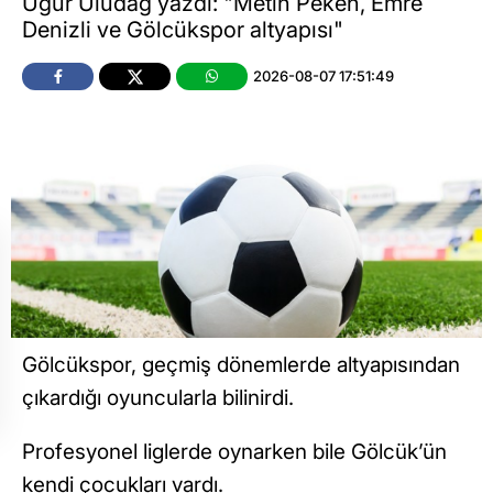
Uğur Uludağ yazdı: "Metin Peken, Emre
Denizli ve Gölcükspor altyapısı"
2026-08-07 17:51:49
Gölcükspor, geçmiş dönemlerde altyapısından
çıkardığı oyuncularla bilinirdi.
Profesyonel liglerde oynarken bile Gölcük’ün
kendi çocukları vardı.