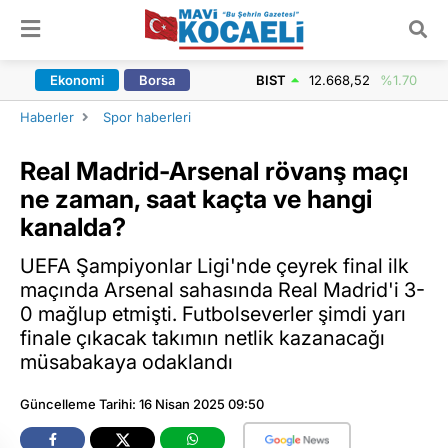
ARAMA YAP
Ekonomi
Borsa
BIST
12.668,52
%1.70
Haberler
Spor haberleri
Real Madrid-Arsenal rövanş maçı
ne zaman, saat kaçta ve hangi
kanalda?
UEFA Şampiyonlar Ligi'nde çeyrek final ilk
maçında Arsenal sahasında Real Madrid'i 3-
0 mağlup etmişti. Futbolseverler şimdi yarı
finale çıkacak takımın netlik kazanacağı
müsabakaya odaklandı
Güncelleme Tarihi: 16 Nisan 2025 09:50