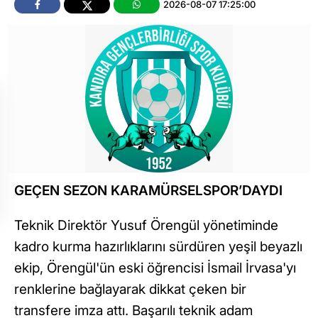
2026-08-07 17:25:00
GEÇEN SEZON KARAMÜRSELSPOR’DAYDI
Teknik Direktör Yusuf Örengül yönetiminde
kadro kurma hazırlıklarını sürdüren yeşil beyazlı
ekip, Örengül'ün eski öğrencisi İsmail İrvasa'yı
renklerine bağlayarak dikkat çeken bir
transfere imza attı. Başarılı teknik adam