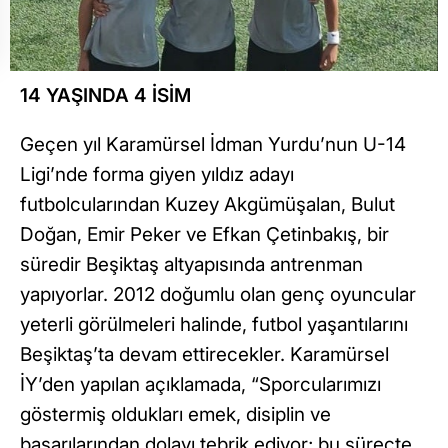
14 YAŞINDA 4 İSİM
Geçen yıl Karamürsel İdman Yurdu’nun U-14
Ligi’nde forma giyen yıldız adayı
futbolcularından Kuzey Akgümüşalan, Bulut
Doğan, Emir Peker ve Efkan Çetinbakış, bir
süredir Beşiktaş altyapısında antrenman
yapıyorlar. 2012 doğumlu olan genç oyuncular
yeterli görülmeleri halinde, futbol yaşantılarını
Beşiktaş’ta devam ettirecekler. Karamürsel
İY’den yapılan açıklamada, “Sporcularımızı
göstermiş oldukları emek, disiplin ve
başarılarından dolayı tebrik ediyor; bu süreçte