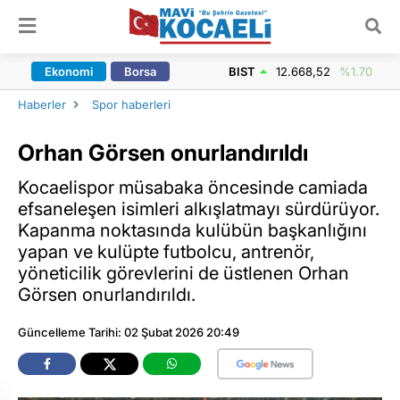
ARAMA YAP
Ekonomi
Borsa
BIST
12.668,52
%1.70
Haberler
Spor haberleri
Orhan Görsen onurlandırıldı
Kocaelispor müsabaka öncesinde camiada
efsaneleşen isimleri alkışlatmayı sürdürüyor.
Kapanma noktasında kulübün başkanlığını
yapan ve kulüpte futbolcu, antrenör,
yöneticilik görevlerini de üstlenen Orhan
Görsen onurlandırıldı.
Güncelleme Tarihi: 02 Şubat 2026 20:49