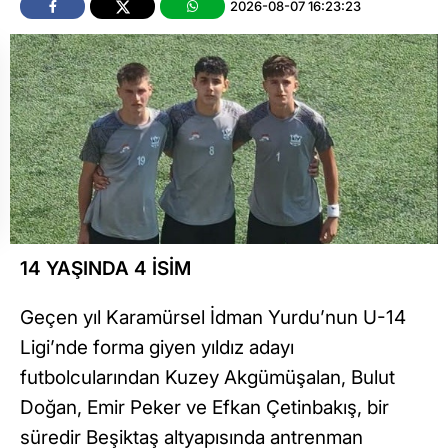
2026-08-07 16:23:23
14 YAŞINDA 4 İSİM
Geçen yıl Karamürsel İdman Yurdu’nun U-14
Ligi’nde forma giyen yıldız adayı
futbolcularından Kuzey Akgümüşalan, Bulut
Doğan, Emir Peker ve Efkan Çetinbakış, bir
süredir Beşiktaş altyapısında antrenman