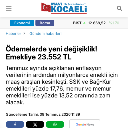
ARAMA YAP
Ekonomi
Borsa
BIST
12.668,52
%1.70
Haberler
Gündem haberleri
Ödemelerde yeni değişiklik!
Emekliye 23.552 TL
Temmuz ayında açıklanan enflasyon
verilerinin ardından milyonlarca emekli için
maaş artışları kesinleşti. SSK ve Bağ-Kur
emeklileri yüzde 17,76, memur ve memur
emeklileri ise yüzde 13,52 oranında zam
alacak.
Güncelleme Tarihi: 09 Temmuz 2026 11:39