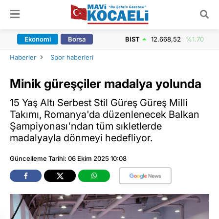
ARAMA YAP
Ekonomi
Borsa
BIST
12.668,52
%1.70
Haberler
Spor haberleri
Minik güreşçiler madalya yolunda
15 Yaş Altı Serbest Stil Güreş Güreş Milli
Takımı, Romanya'da düzenlenecek Balkan
Şampiyonası'ndan tüm sıkletlerde
madalyayla dönmeyi hedefliyor.
Güncelleme Tarihi: 06 Ekim 2025 10:08