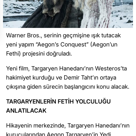
Warner Bros., serinin geçmişine ışık tutacak
yeni yapım “Aegon’s Conquest” (Aegon’un
Fethi) projesini doğruladı.
Yeni film, Targaryen Hanedanı’nın Westeros’ta
hakimiyet kurduğu ve Demir Taht’ın ortaya
çıkışına giden sürecin başlangıcını konu alacak.
TARGARYENLERİN FETİH YOLCULUĞU
ANLATILACAK
Hikayenin merkezinde, Targaryen Hanedanı’nın
kurucularından Aegon Targaryen’in Yedi