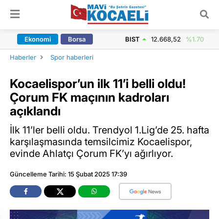
ARAMA YAP
Ekonomi
Borsa
BIST
12.668,52
%1.70
Haberler
Spor haberleri
Kocaelispor’un ilk 11’i belli oldu!
Çorum FK maçının kadroları
açıklandı
İlk 11’ler belli oldu. Trendyol 1.Lig’de 25. hafta
karşılaşmasında temsilcimiz Kocaelispor,
evinde Ahlatçı Çorum FK’yı ağırlıyor.
Güncelleme Tarihi: 15 Şubat 2025 17:39