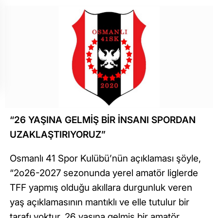
“26 YAŞINA GELMİŞ BİR İNSANI SPORDAN
UZAKLAŞTIRIYORUZ”
Osmanlı 41 Spor Kulübü’nün açıklaması şöyle,
“2o26-2027 sezonunda yerel amatör liglerde
TFF yapmış olduğu akıllara durgunluk veren
yaş açıklamasının mantıklı ve elle tutulur bir
tarafı yoktur. 26 yaşına gelmiş bir amatör