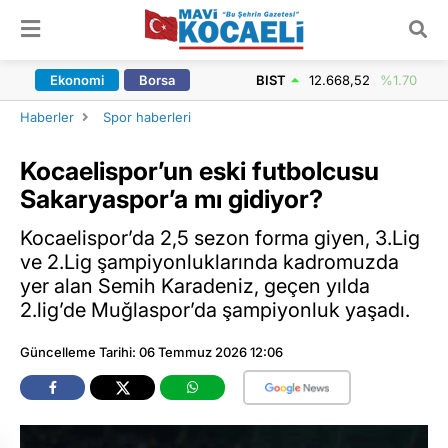
ARAMA YAP
Ekonomi
Borsa
BIST
12.668,52
%1.70
Haberler
Spor haberleri
Kocaelispor’un eski futbolcusu
Sakaryaspor’a mı gidiyor?
Kocaelispor’da 2,5 sezon forma giyen, 3.Lig
ve 2.Lig şampiyonluklarında kadromuzda
yer alan Semih Karadeniz, geçen yılda
2.lig’de Muğlaspor’da şampiyonluk yaşadı.
Güncelleme Tarihi: 06 Temmuz 2026 12:06