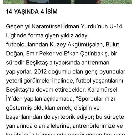
14 YAŞINDA 4 İSİM
Geçen yıl Karamürsel İdman Yurdu’nun U-14
Ligi’nde forma giyen yıldız adayı
futbolcularından Kuzey Akgümüşalan, Bulut
Doğan, Emir Peker ve Efkan Çetinbakış, bir
süredir Beşiktaş altyapısında antrenman
yapıyorlar. 2012 doğumlu olan genç oyuncular
yeterli görülmeleri halinde, futbol yaşantılarını
Beşiktaş’ta devam ettirecekler. Karamürsel
İY’den yapılan açıklamada, “Sporcularımızı
göstermiş oldukları emek, disiplin ve
başarılarından dolayı tebrik ediyor; bu süreçte
yanlarında olan ailelerine, antrenörlerimize ve
kulübümüz bünyesinde emeği geçen herkese