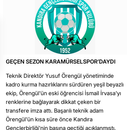
GEÇEN SEZON KARAMÜRSELSPOR’DAYDI
Teknik Direktör Yusuf Örengül yönetiminde
kadro kurma hazırlıklarını sürdüren yeşil beyazlı
ekip, Örengül'ün eski öğrencisi İsmail İrvasa'yı
renklerine bağlayarak dikkat çeken bir
transfere imza attı. Başarılı teknik adam
Örengül'ün kısa süre önce Kandıra
Gençlerbirliği'nin başına geçtiği açıklanmıştı.