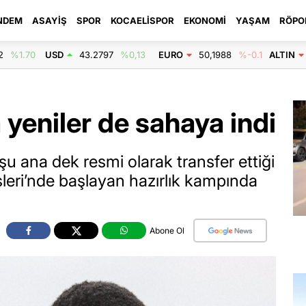
NDEM
ASAYIŞ
SPOR
KOCAELISPOR
EKONOMI
YAŞAM
RÖPO
2
%1.70
USD
43.2797
%0,13
EURO
50,1988
%-0.1
ALTIN
 yeniler de sahaya indi
u ana dek resmi olarak transfer ettiği
sleri’nde başlayan hazırlık kampında
Abone Ol