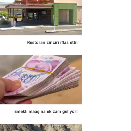
Restoran zinciri iflas etti!
Emekli maaşına ek zam geliyor!