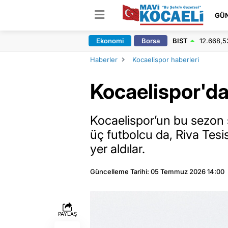
GÜ
Ekonomi
Borsa
BIST
12.668,5
Haberler
Kocaelispor haberleri
Kocaelispor'da
Kocaelispor’un bu sezon ş
üç futbolcu da, Riva Tesi
yer aldılar.
Güncelleme Tarihi: 05 Temmuz 2026 14:00
PAYLAŞ