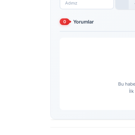
Yorumlar
0
Bu habe
İl