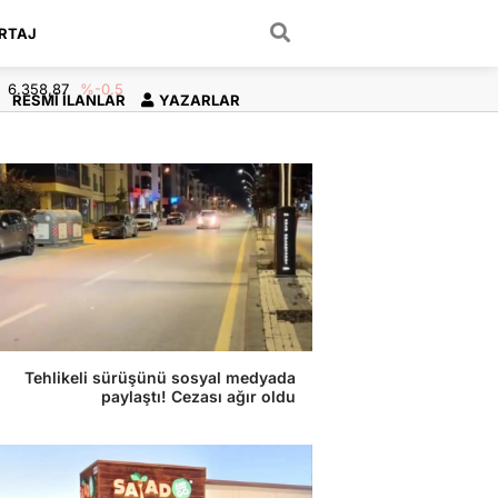
RTAJ
ARAMA YAP
6.358,87
%-0.5
RESMI İLANLAR
YAZARLAR
Tehlikeli sürüşünü sosyal medyada
paylaştı! Cezası ağır oldu