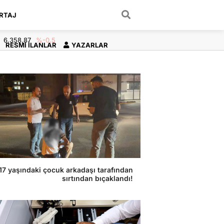
RTAJ
ARAMA YAP
6.358,87
%-0.5
RESMI İLANLAR
YAZARLAR
17 yaşındaki çocuk arkadaşı tarafından
sırtından bıçaklandı!