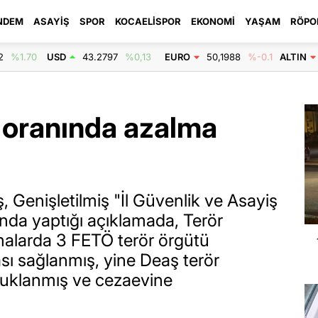
NDEM
ASAYIŞ
SPOR
KOCAELISPOR
EKONOMI
YAŞAM
RÖPO
2
%1.70
USD
43.2797
%0,13
EURO
50,1988
%-0.1
ALTIN
 oranında azalma
ş, Genişletilmiş "İl Güvenlik ve Asayiş
nda yaptığı açıklamada, Terör
şmalarda 3 FETÖ terör örgütü
 sağlanmış, yine Deaş terör
utuklanmış ve cezaevine