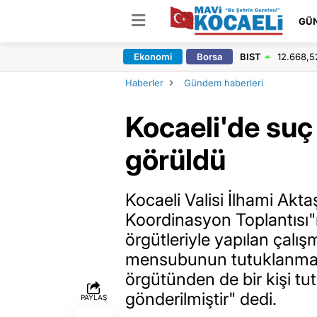
GÜ
Ekonomi
Borsa
BIST
12.668,5
Haberler
Gündem haberleri
Kocaeli'de suç
görüldü
Kocaeli Valisi İlhami Akta
Koordinasyon Toplantısı"
örgütleriyle yapılan çalı
mensubunun tutuklanması
örgütünden de bir kişi t
gönderilmiştir" dedi.
PAYLAŞ