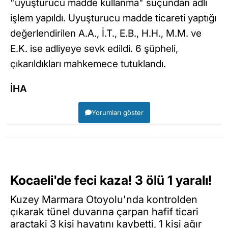
"uyuşturucu madde kullanma" suçundan adli
işlem yapıldı. Uyuşturucu madde ticareti yaptığı
değerlendirilen A.A., İ.T., E.B., H.H., M.M. ve
E.K. ise adliyeye sevk edildi. 6 şüpheli,
çıkarıldıkları mahkemece tutuklandı.
İHA
Yorumları göster
Kocaeli'de feci kaza! 3 ölü 1 yaralı!
Kuzey Marmara Otoyolu'nda kontrolden
çıkarak tünel duvarına çarpan hafif ticari
araçtaki 3 kişi hayatını kaybetti, 1 kişi ağır