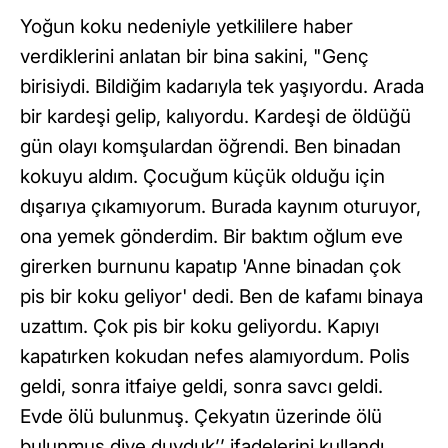
Yoğun koku nedeniyle yetkililere haber
verdiklerini anlatan bir bina sakini, "Genç
birisiydi. Bildiğim kadarıyla tek yaşıyordu. Arada
bir kardeşi gelip, kalıyordu. Kardeşi de öldüğü
gün olayı komşulardan öğrendi. Ben binadan
kokuyu aldım. Çocuğum küçük olduğu için
dışarıya çıkamıyorum. Burada kaynım oturuyor,
ona yemek gönderdim. Bir baktım oğlum eve
girerken burnunu kapatıp 'Anne binadan çok
pis bir koku geliyor' dedi. Ben de kafamı binaya
uzattım. Çok pis bir koku geliyordu. Kapıyı
kapatırken kokudan nefes alamıyordum. Polis
geldi, sonra itfaiye geldi, sonra savcı geldi.
Evde ölü bulunmuş. Çekyatın üzerinde ölü
bulunmuş diye duyduk’’ ifadelerini kullandı.