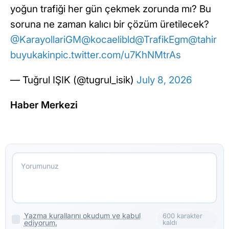
yoğun trafiği her gün çekmek zorunda mı? Bu
soruna ne zaman kalıcı bir çözüm üretilecek?
@KarayollariGM
@kocaelibld
@TrafikEgm
@tahir
buyukakin
pic.twitter.com/u7KhNMtrAs
— Tuğrul IŞIK (@tugrul_isik)
July 8, 2026
Haber Merkezi
Yazma kurallarını okudum ve kabul
600 karakter
ediyorum.
kaldı