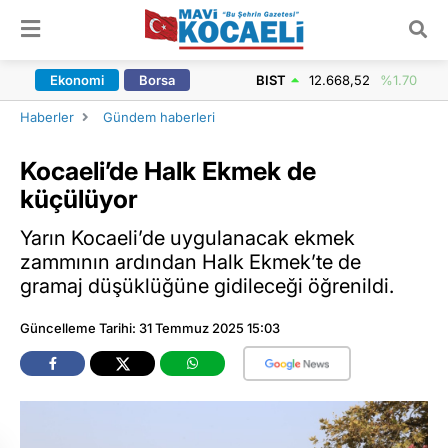
ARAMA YAP
Ekonomi
Borsa
BIST
12.668,52
%1.70
Haberler
Gündem haberleri
Kocaeli’de Halk Ekmek de
küçülüyor
Yarın Kocaeli’de uygulanacak ekmek
zammının ardından Halk Ekmek’te de
gramaj düşüklüğüne gidileceği öğrenildi.
Güncelleme Tarihi: 31 Temmuz 2025 15:03