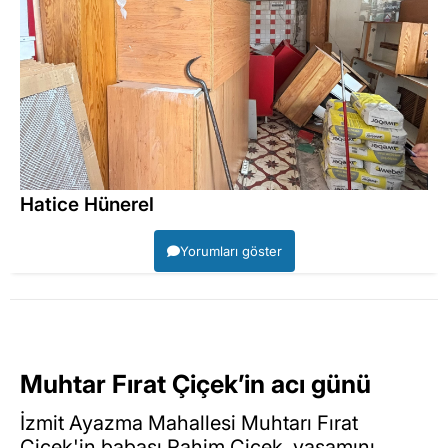
Hatice Hünerel
Yorumları göster
Muhtar Fırat Çiçek’in acı günü
İzmit Ayazma Mahallesi Muhtarı Fırat
Çiçek'in babası Rahim Çiçek, yaşamını